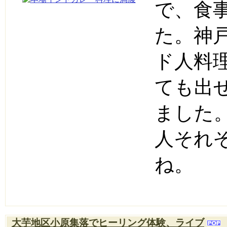
で、食
た。神
ド人料
ても出
ました
人それ
ね。
大芋地区小原集落でヒーリング体験、ライブ