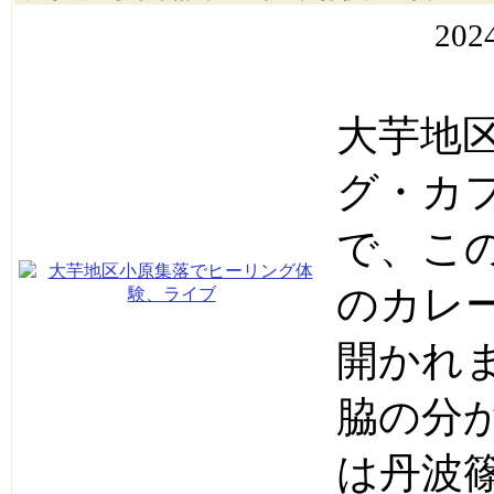
202
大芋地
グ・カ
で、こ
のカレ
開かれ
脇の分
は丹波