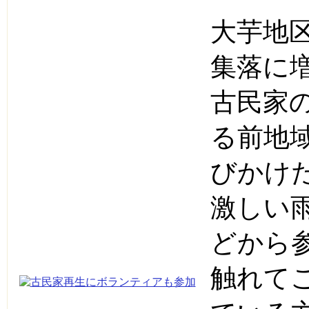
大芋地
集落に
古民家
る前地
びかけ
激しい
どから
触れて