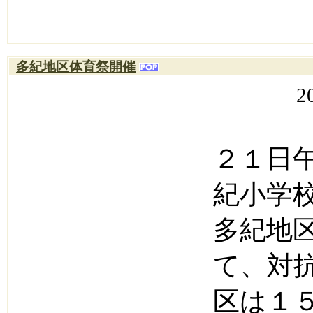
多紀地区体育祭開催
2
２１日
紀小学
多紀地
て、対
区は１