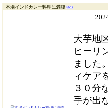
本場インドカレー料理に満腹
202
大芋地
ヒーリ
ました
ィケア
３０分
手が出な