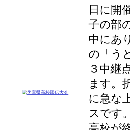
日に開
子の部
中にあ
の「う
３中継
ます。
に急な
スです
高校が