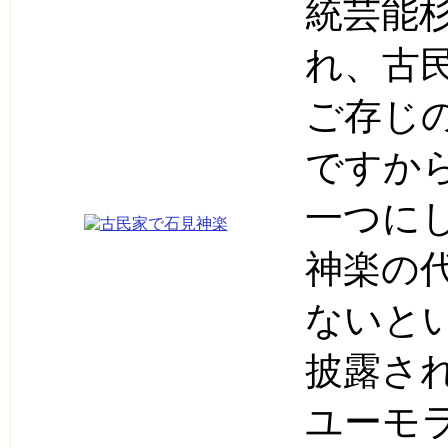
統芸能
れ、古
ご存じ
ですか
一つに
神楽の
ないと
披露さ
ユーモ