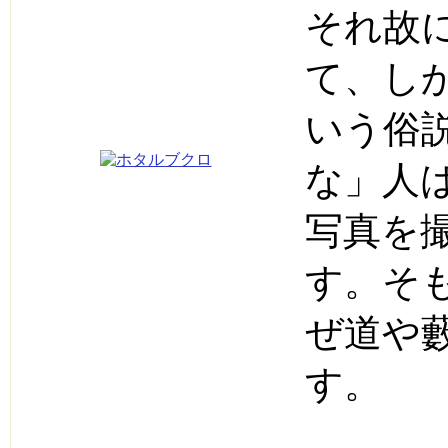
それ故
て、し
いう俗
な」人
写真を
す。そ
ぜ道や
す。