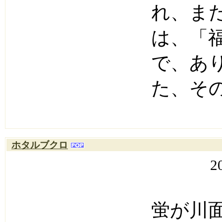
れ、ま
は、「
で、あ
た、その.
ホタルブクロ
2
蛍が川