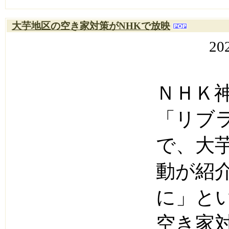
大芋地区の空き家対策がNHKで放映
20
ＮＨＫ
「リブ
で、大
動が紹
に」と
空き家