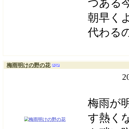
つある
朝早く
代わる
梅雨明けの野の花
2
梅雨が
す熱く