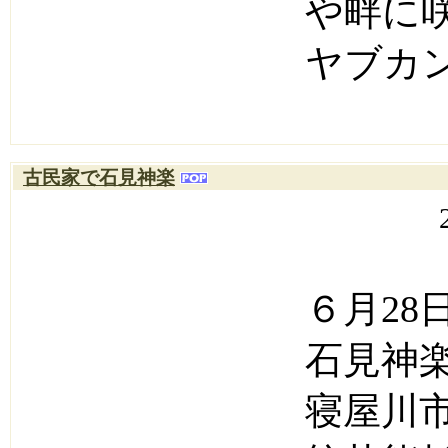
や畔に
ヤブカ
古民家で石見神楽
６月2
石見神
寝屋川