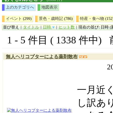
上のカテゴリへ
地図表示
イベント
(299)
景色・歳時記
(786)
特産・食べ物
(152
並び替え
|
タイトル
|
日時
|
ヒット数
|
現在の並び: 日時 (
1 - 5 件目 ( 1338 件中)
無人ヘリコプターによる薬剤散布
2
一月近
し訳あ