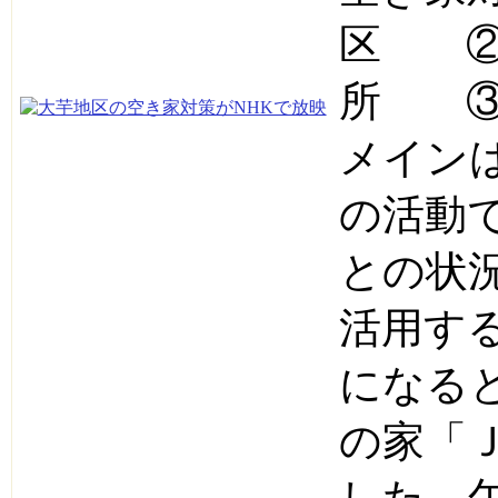
区 ②
所 ③
メイン
の活動
との状
活用す
になる
の家「