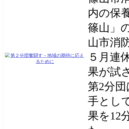
内の保
篠山」
山市消
５月連
果が試
第2分
手とし
果を1