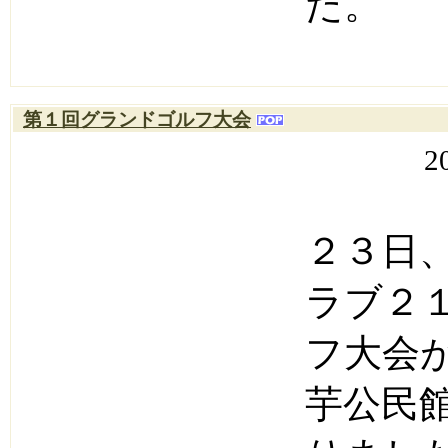
た。
第１回グランドゴルフ大会
2
２３日
ラブ２
フ大会
芋公民