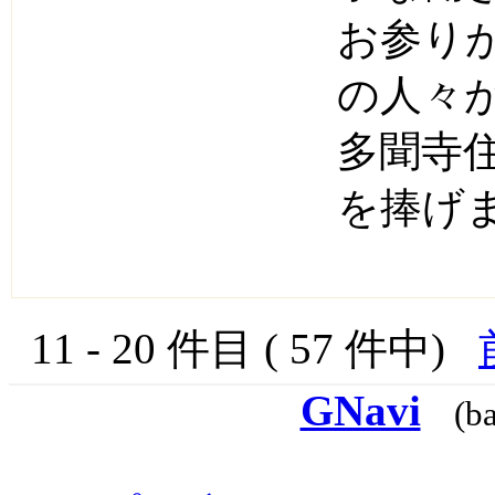
お参り
の人々
多聞寺
を捧げ
11 - 20 件目 ( 57 件中)
GNavi
(b