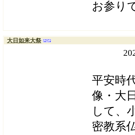
お参り
大日如来大祭
20
平安時
像・大
して、
密教系