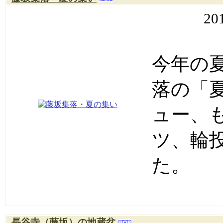
20
今年の
落の「
ュー、
ツ、輪
た。
長谷寺（藤坂）の地蔵盆