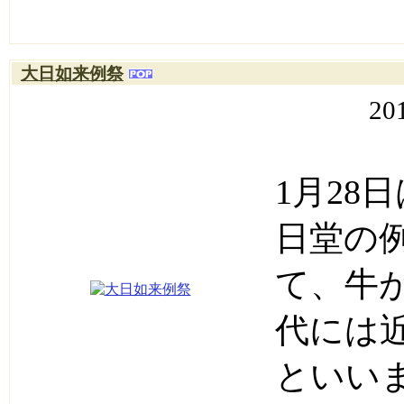
大日如来例祭
20
1月28
日堂の
て、牛
代には
といい