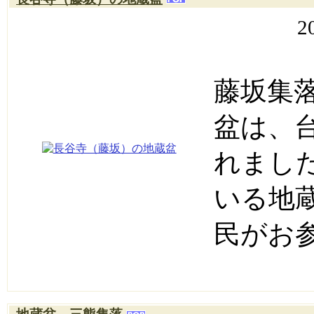
2
藤坂集
盆は、
れまし
いる地
民がお