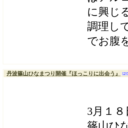
に興じ
調理し
でお腹
丹波篠山ひなまつり開催『ほっこりに出会う』
3月１
篠山ひ