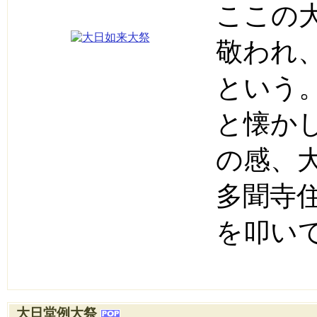
ここの
敬われ
という
と懐か
の感、
多聞寺
を叩い
大日堂例大祭