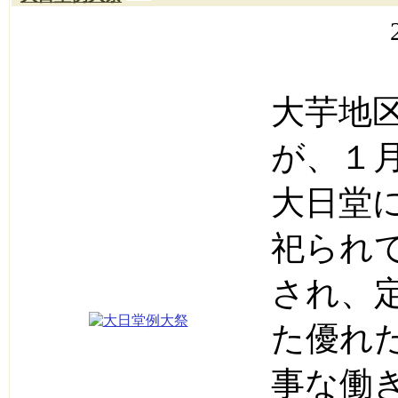
大芋地
が、１
大日堂
祀られ
され、
た優れ
事な働