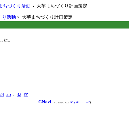
まちづくり活動
- 大芋まちづくり計画策定
くり活動
> 大芋まちづくり計画策定
した。
24
25
..
32
次
GNavi
(based on
MyAlbum-P
)