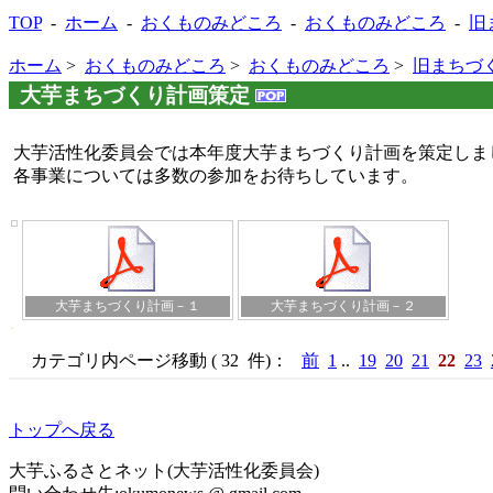
TOP
-
ホーム
-
おくものみどころ
-
おくものみどころ
-
旧
ホーム
>
おくものみどころ
>
おくものみどころ
>
旧まちづ
大芋まちづくり計画策定
大芋活性化委員会では本年度大芋まちづくり計画を策定しま
各事業については多数の参加をお待ちしています。
大芋まちづくり計画－１
大芋まちづくり計画－２
カテゴリ内ページ移動 ( 32 件)：
前
1
..
19
20
21
22
23
トップへ戻る
大芋ふるさとネット(大芋活性化委員会)