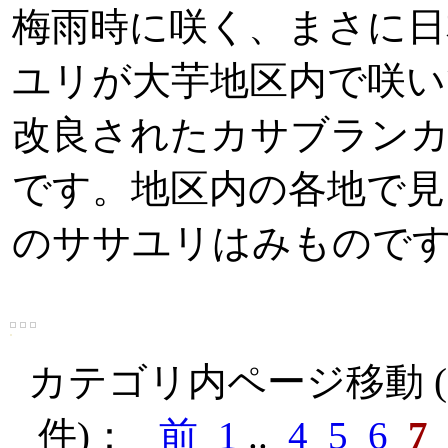
梅雨時に咲く、まさに日
ユリが大芋地区内で咲い
改良されたカサブラン
です。地区内の各地で見
のササユリはみもので
カテゴリ内ページ移動 ( 1
件)：
前
1
..
4
5
6
7