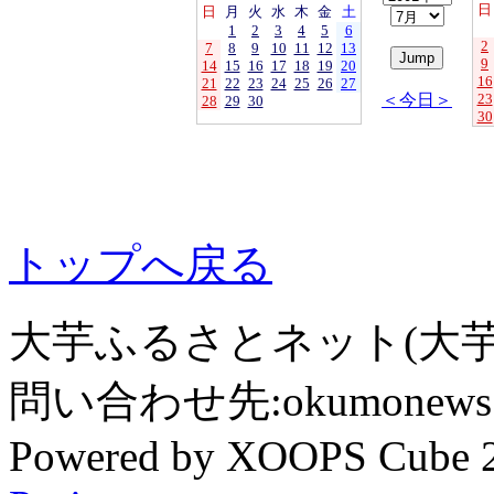
日
日
月
火
水
木
金
土
1
2
3
4
5
6
2
7
8
9
10
11
12
13
9
14
15
16
17
18
19
20
16
21
22
23
24
25
26
27
＜今日＞
23
28
29
30
30
トップへ戻る
大芋ふるさとネット(大芋
問い合わせ先:okumonews @
Powered by XOOPS Cube 