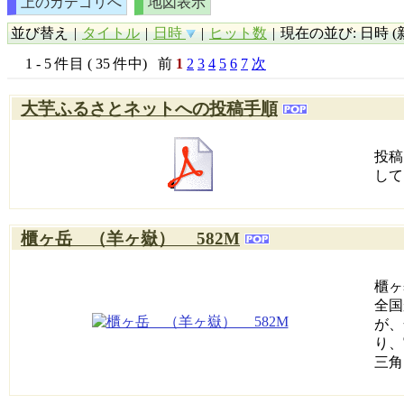
上のカテゴリへ
地図表示
並び替え
|
タイトル
|
日時
|
ヒット数
|
現在の並び: 日時 (
1 - 5 件目 ( 35 件中) 前
1
2
3
4
5
6
7
次
大芋ふるさとネットへの投稿手順
投稿
して
櫃ヶ岳 （羊ヶ嶽） 582M
櫃ヶ
全国
が、
り、
三角