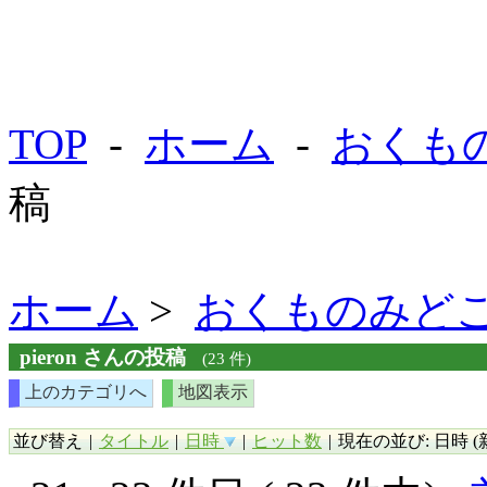
TOP
-
ホーム
-
おくも
稿
ホーム
>
おくものみど
pieron さんの投稿
(23 件)
上のカテゴリへ
地図表示
並び替え
|
タイトル
|
日時
|
ヒット数
|
現在の並び: 日時 (