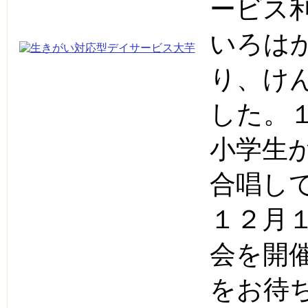
ービス
いろは
り、け
した。
小学生
合唱し
１２月
会を開
をお待