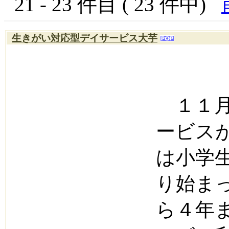
21 - 23 件目 ( 23 件中)
生きがい対応型デイサービス大芋
１１月
ービス
は小学
り始ま
ら４年