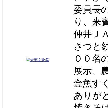
委員長
り、来
仲井Ｊ
さつと
００名
展示、
金魚す
ありが
焼きそ