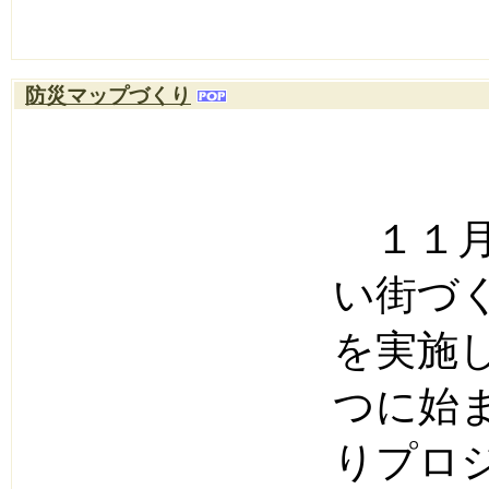
防災マップづくり
１１月
い街づ
を実施
つに始
りプロ