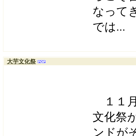
なって
では...
大芋文化祭
１１月
文化祭
ンドが