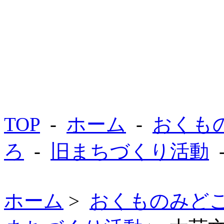
TOP
-
ホーム
-
おくも
ろ
-
旧まちづくり活動
ホーム
>
おくものみど