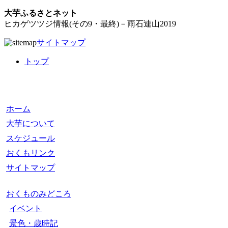
大芋ふるさとネット
ヒカゲツツジ情報(その9・最終)－雨石連山2019
サイトマップ
トップ
ホーム
大芋について
スケジュール
おくもリンク
サイトマップ
おくものみどころ
イベント
景色・歳時記