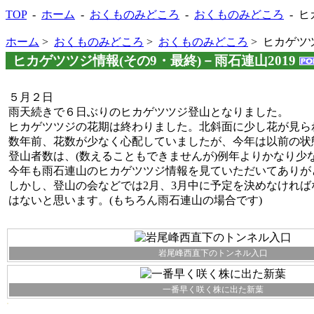
TOP
-
ホーム
-
おくものみどころ
-
おくものみどころ
- ヒ
ホーム
>
おくものみどころ
>
おくものみどころ
> ヒカゲツツ
ヒカゲツツジ情報(その9・最終)－雨石連山2019
５月２日
雨天続きで６日ぶりのヒカゲツツジ登山となりました。
ヒカゲツツジの花期は終わりました。北斜面に少し花が見ら
数年前、花数が少なく心配していましたが、今年は以前の状
登山者数は、(数えることもできませんが)例年よりかなり少
今年も雨石連山のヒカゲツツジ情報を見ていただいてありが
しかし、登山の会などでは2月、3月中に予定を決めなければ
はないと思います。(もちろん雨石連山の場合です)
岩尾峰西直下のトンネル入口
一番早く咲く株に出た新葉