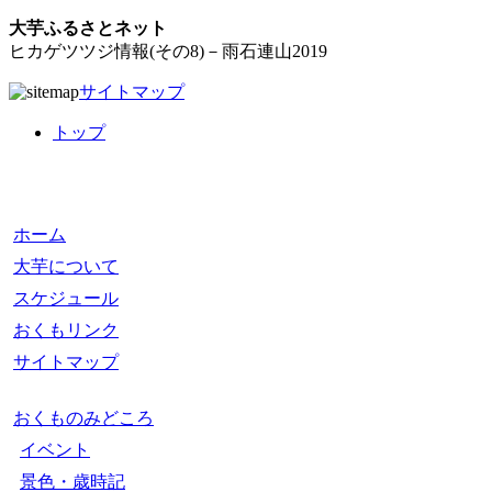
大芋ふるさとネット
ヒカゲツツジ情報(その8)－雨石連山2019
サイトマップ
トップ
ホーム
大芋について
スケジュール
おくもリンク
サイトマップ
おくものみどころ
イベント
景色・歳時記