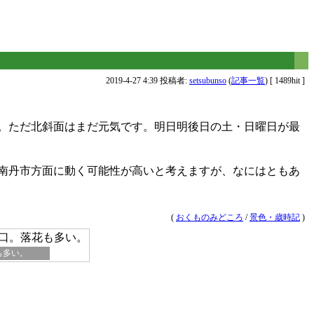
2019-4-27 4:39 投稿者:
setsubunso
(
記事一覧
) [ 1489hit ]
。ただ北斜面はまだ元気です。明日明後日の土・日曜日が最
南丹市方面に動く可能性が高いと考えますが、なにはともあ
(
おくものみどころ
/
景色・歳時記
)
も多い。