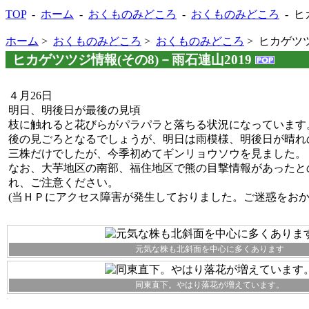
TOP
-
ホーム
-
おくものみどころ
-
おくものみどころ
- ヒ
ホーム
>
おくものみどころ
>
おくものみどころ
> ヒカゲツツ
ヒカゲツツジ情報(その8)－雨石連山2019
４月26日
明日、明後日が最後の見頃
枝に触れると花びらがパラパラと落ちる状況になっています
後の見ごろとなるでしょうが、明日は雨模様、明後日が晴れ
三株だけでしたが、今季初めてギンリョウソウを見ました。
なお、大芋地区の南部、福住地区で熊の目撃情報があったと
れ、ご注意ください。
(当ＨＰにアクセス障害が発生しておりました。ご迷惑をおか
元気な株も北斜面を中心に多くあります
同東直下。やはり落花が増えています。