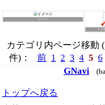
イメージ
７０
カテゴリ内ページ移動 ( 
件)：
前
1
2
3
4
5
6
GNavi
(b
トップへ戻る