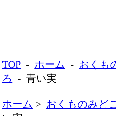
TOP
-
ホーム
-
おくも
ろ
- 青い実
ホーム
>
おくものみど