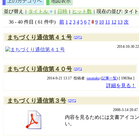
上のカテゴリへ
地図表示
並び替え
|
タイトル
|
日時
|
ヒット数
|
現在の並び: タイトル 
36 - 40 件目 ( 61 件中)
前
1
2
3
4
5
6
7
8
9
10
11
12
13
次
まちづくり通信第４１号
2014-10-30 
まちづくり通信第４０号
2014-9-21 13:17 投稿者:
sasanaka
(
記事一覧
) [ 1983hit ]
詳細を見る！
まちづくり通信第３号
2008-3-14 20:
内容を見るためには文書アイコ
い。