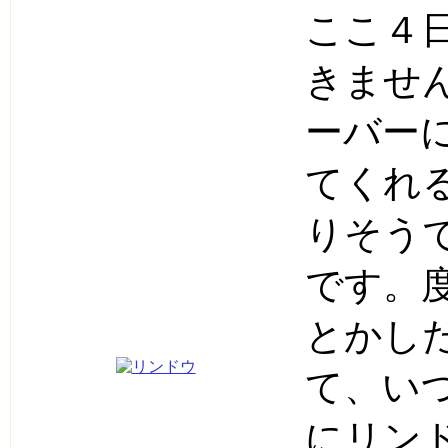
ここ４
きませ
ーバー
てくれ
りそう
です。
とかし
て、い
にリン