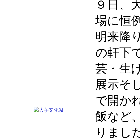
９日、
場に恒
明来降
の軒下
芸・生
展示そ
で開か
飯など
りまし