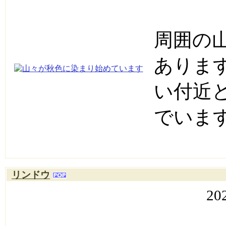
周囲の
ありま
い付近
でいま
リンドウ
20