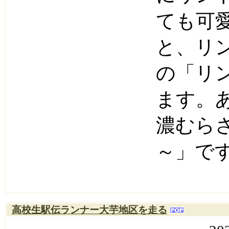
ても可
と、リ
の「リ
ます。
濃むら
～」で
高校生駅伝ランナー大芋地区を走る