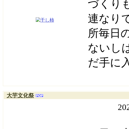
づくり
連なり
所毎日
ないし
だ手に
大芋文化祭
20