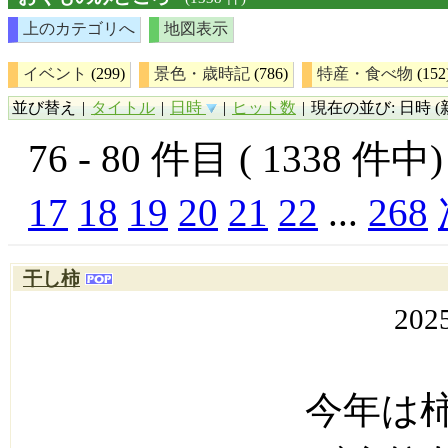
上のカテゴリへ
地図表示
イベント
(299)
景色・歳時記
(786)
特産・食べ物
(152
並び替え
|
タイトル
|
日時
|
ヒット数
|
現在の並び: 日時 (
76 - 80 件目 ( 1338 件
17
18
19
20
21
22
...
268
干し柿
202
今年は柿