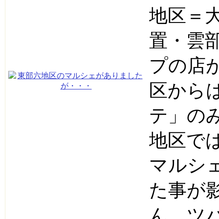
地区＝
置・雲
プの店
区から
テ」の
地区で
マルシ
た事が
ん。ツ