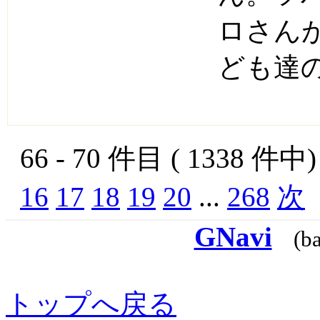
ロさん
ども達
66 - 70 件目 ( 1338 件
16
17
18
19
20
...
268
次
GNavi
(b
トップへ戻る