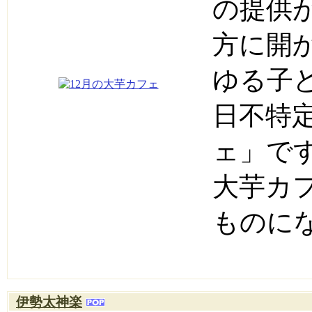
の提供
方に開
ゆる子
日不特
ェ」で
大芋カ
ものに
伊勢太神楽