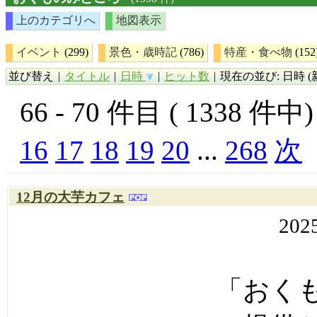
上のカテゴリへ
地図表示
イベント
(299)
景色・歳時記
(786)
特産・食べ物
(152
並び替え
|
タイトル
|
日時
|
ヒット数
|
現在の並び: 日時 (
66 - 70 件目 ( 1338 件
16
17
18
19
20
...
268
次
12月の大芋カフェ
202
「おく