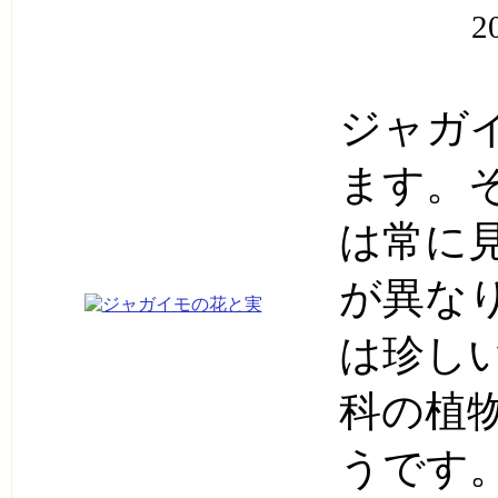
2
ジャガ
ます。
は常に
が異な
は珍し
科の植
うです