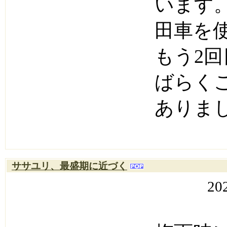
います
田車を
もう2
ばらく
ありま
ササユリ、最盛期に近づく
20