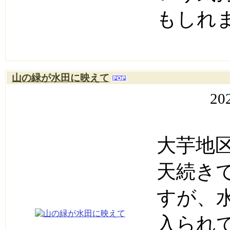
もしれ
山の緑が水田に映えて
20
大芋地
天続き
すが、
入られ