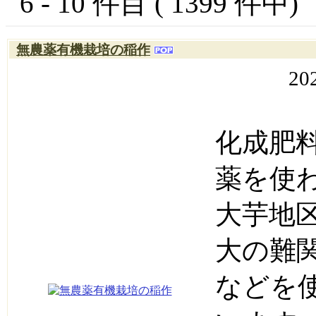
6 - 10 件目 ( 1399 件中
無農薬有機栽培の稲作
20
化成肥
薬を使
大芋地
大の難
などを